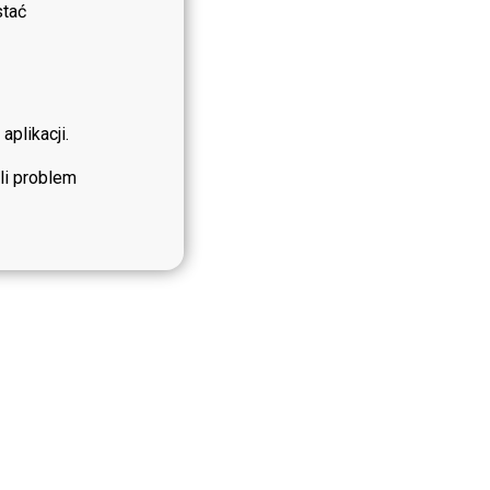
stać
plikacji.
li problem